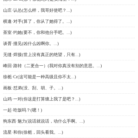
山庄·认怂(怎么样，我哥好使吧？...)
棋逢·对手(算了，你从了她得了。...)
茶室·约她(要不，你和他分手吧。...)
谈胥·撞见(凶什么凶啊你。...)
无缝·焊接(世上没有真正的绝望，只有...)
峰回·路转（二更合一）(我对你真没有别的意思。...)
徐栀·Cr(这可能是一种高级且你不太...)
画板·怼弟(没、刮、胡、子。...)
山鸡·一对(你这是打算缠上我了是吧？...)
一起·吃饭吗？(嗯！)
狗东西·魅力(说话就说话，动什么手啊。...)
流星·和你(徐栀，回头看我。...)