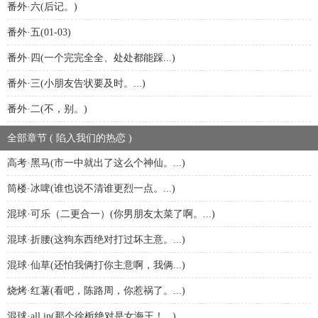
番外·六(后记。)
番外·五(01-03)
番外·四(一个完完全全、处处都能踩...)
番外·三(小朋友告状要及时。...)
番外·二(不，别。)
全部章节 ( 陷入我们的热恋 )
高考·黑马(市一中就出了这么个神仙。...)
筒楼·冰啤(谁也说不清谁更烈一点。...)
混球·可乐（二更合一）(你男朋友太菜了啊。...)
混球·折腰(这狗东西绝对打过坏主意。...)
混球·仙草(还怕我俩打你主意啊，我俩...)
烧烤·红薯(看吧，陈路周，你惹祸了。...)
混球·all in(那个徐栀绝对是女海王！...)