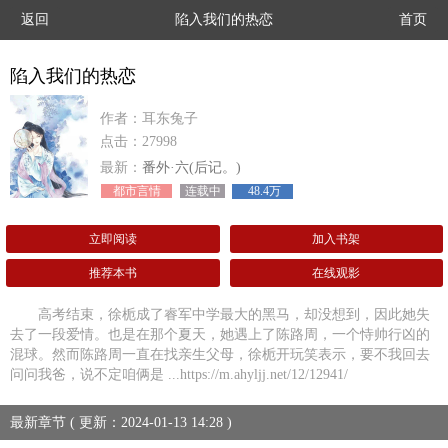
返回
陷入我们的热恋
首页
陷入我们的热恋
作者：耳东兔子
点击：27998
最新：
番外·六(后记。)
都市言情
连载中
48.4万
立即阅读
加入书架
推荐本书
在线观影
高考结束，徐栀成了睿军中学最大的黑马，却没想到，因此她失
去了一段爱情。也是在那个夏天，她遇上了陈路周，一个恃帅行凶的
混球。然而陈路周一直在找亲生父母，徐栀开玩笑表示，要不我回去
问问我爸，说不定咱俩是 ...https://m.ahyljj.net/12/12941/
最新章节 ( 更新：2024-01-13 14:28 )