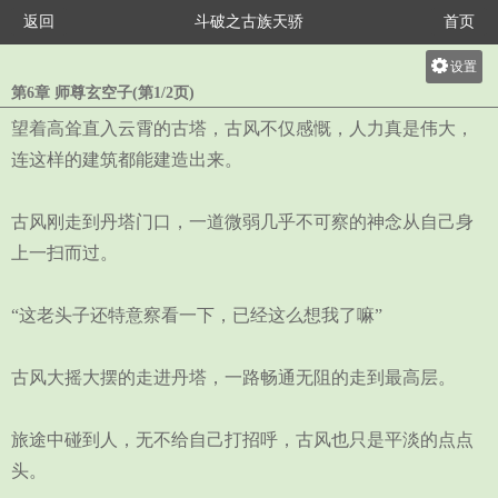
返回
斗破之古族天骄
首页
设置
第6章 师尊玄空子(第1/2页)
关灯
望着高耸直入云霄的古塔，古风不仅感慨，人力真是伟大，
大
连这样的建筑都能建造出来。
中
小
古风刚走到丹塔门口，一道微弱几乎不可察的神念从自己身
上一扫而过。
“这老头子还特意察看一下，已经这么想我了嘛”
古风大摇大摆的走进丹塔，一路畅通无阻的走到最高层。
旅途中碰到人，无不给自己打招呼，古风也只是平淡的点点
头。