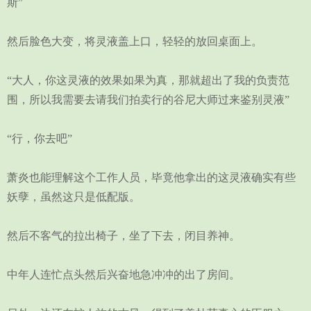
斯”
然后脸色大变，将灵液盖上口，轻轻的放回桌面上。
“大人，你这灵液的效果如果为真，那就超出了我的负责范
围，所以我需要去请我们拍卖行的谷尼大师过来鉴别灵液”
“行，你去吧”
萧炎也能理解这个工作人员，毕竟他拿出的这灵液确实有些
妖孽，虽然这只是低配版。
然后不客气的拉出椅子，坐了下去，闭目养神。
中年人连忙点头然后兴奋地急冲冲的出了房间。