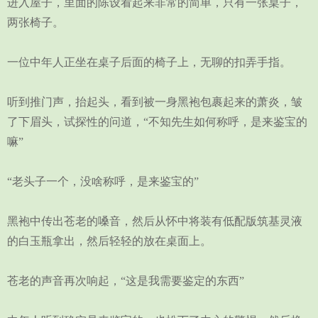
进入屋子，里面的陈设看起来非常的简单，只有一张桌子，
两张椅子。
一位中年人正坐在桌子后面的椅子上，无聊的扣弄手指。
听到推门声，抬起头，看到被一身黑袍包裹起来的萧炎，皱
了下眉头，试探性的问道，“不知先生如何称呼，是来鉴宝的
嘛”
“老头子一个，没啥称呼，是来鉴宝的”
黑袍中传出苍老的嗓音，然后从怀中将装有低配版筑基灵液
的白玉瓶拿出，然后轻轻的放在桌面上。
苍老的声音再次响起，“这是我需要鉴定的东西”