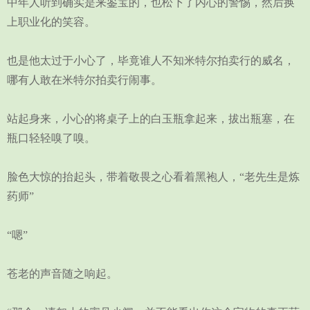
中年人听到确实是来鉴宝的，也松下了内心的警惕，然后换
上职业化的笑容。
也是他太过于小心了，毕竟谁人不知米特尔拍卖行的威名，
哪有人敢在米特尔拍卖行闹事。
站起身来，小心的将桌子上的白玉瓶拿起来，拔出瓶塞，在
瓶口轻轻嗅了嗅。
脸色大惊的抬起头，带着敬畏之心看着黑袍人，“老先生是炼
药师”
“嗯”
苍老的声音随之响起。