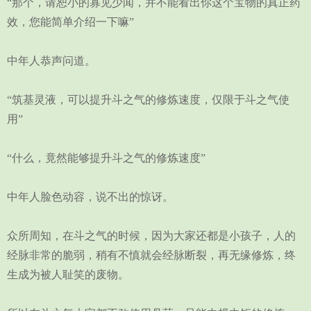
“那个，请恕小的寡见少闻，并不能看出你这个宝物的真正药
效，您能简单介绍一下嘛”
中年人恭声问道。
“筑基灵液，可以提升斗之气的修炼速度，仅限于斗之气使
用”
“什么，竟然能够提升斗之气的修炼速度”
中年人脸色动容，说不出的惊讶。
众所周知，在斗之气的时候，因为大家还都是小孩子，人的
经脉非常的脆弱，稍有不慎就会经脉断裂，再无缘修炼，终
生成为被人耻笑的废物。