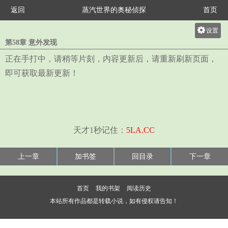
返回
蒸汽世界的奥秘侦探
首页
设置
第58章 意外发现
关灯
正在手打中，请稍等片刻，内容更新后，请重新刷新页面，
大
即可获取最新更新！
中
小
天才1秒记住：
5LA.CC
上一章
加书签
回目录
下一章
首页
我的书架
阅读历史
本站所有作品都是转载小说，如有侵权请告知！