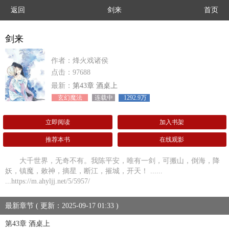
返回
剑来
首页
剑来
作者：烽火戏诸侯
点击：97688
最新：
第43章 酒桌上
玄幻魔法
连载中
1292.9万
立即阅读
加入书架
推荐本书
在线观影
大千世界，无奇不有。我陈平安，唯有一剑，可搬山，倒海，降
妖，镇魔，敕神，摘星，断江，摧城，开天！ ......
...https://m.ahyljj.net/5/5957/
最新章节 ( 更新：2025-09-17 01:33 )
第43章 酒桌上